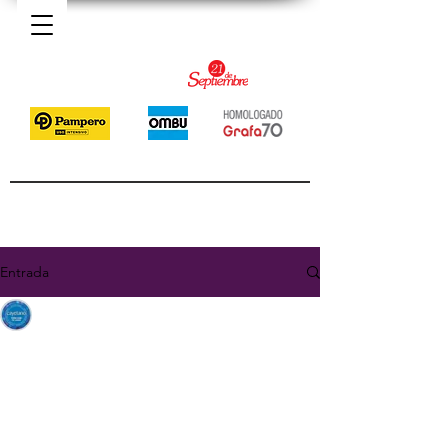
Entrada
Cayetano Uniformes
27 may 2021
1 min de lectura
Usá barbijos Cayetano
BioProtect